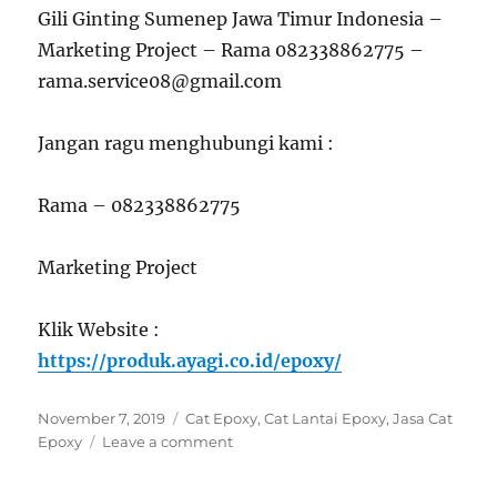
Gili Ginting Sumenep Jawa Timur Indonesia –
Marketing Project – Rama 082338862775 –
rama.service08@gmail.com
Jangan ragu menghubungi kami :
Rama – 082338862775
Marketing Project
Klik Website :
https://produk.ayagi.co.id/epoxy/
Posted
Categories
November 7, 2019
Cat Epoxy
,
Cat Lantai Epoxy
,
Jasa Cat
on
on
Epoxy
Leave a comment
Jasa
Cat