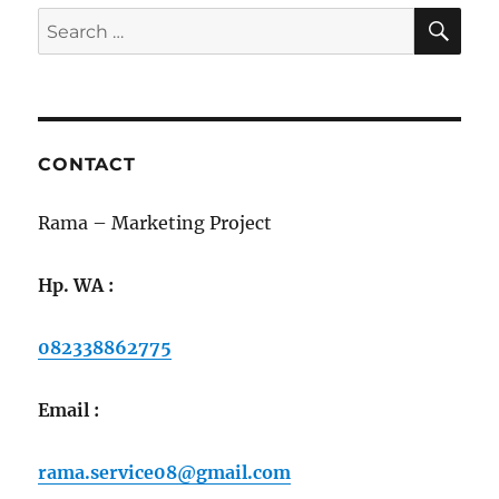
KAB.
SE
Search
BANYUWANGI,
for:
Kecamatan
Gili
Ginting
Sumenep
Jawa
CONTACT
Timur
Indonesia
–
Rama – Marketing Project
Marketing
Project
Hp. WA :
–
Rama
082338862775
082338862775
–
rama.service08@gmail.com
Email :
rama.service08@gmail.com