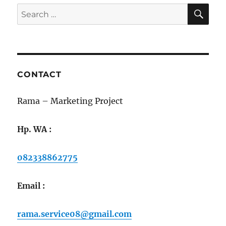
KAB.
SE
Search
BANYUWANGI,
for:
Kecamatan
Gili
Ginting
Sumenep
Jawa
CONTACT
Timur
Indonesia
–
Rama – Marketing Project
Marketing
Project
Hp. WA :
–
Rama
082338862775
082338862775
–
rama.service08@gmail.com
Email :
rama.service08@gmail.com