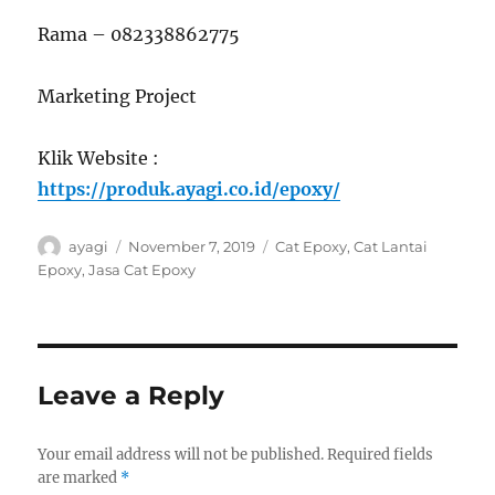
Rama – 082338862775
Marketing Project
Klik Website :
https://produk.ayagi.co.id/epoxy/
Author
Posted
Categories
ayagi
November 7, 2019
Cat Epoxy
,
Cat Lantai
on
Epoxy
,
Jasa Cat Epoxy
Leave a Reply
Your email address will not be published.
Required fields
are marked
*