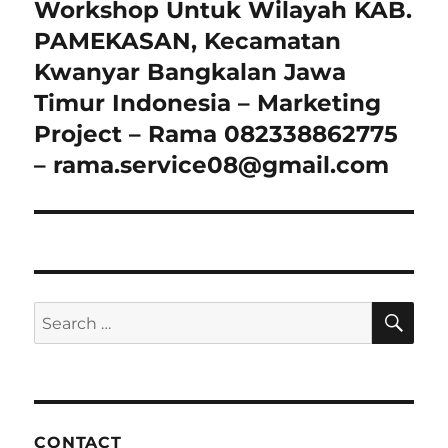
post:
Workshop Untuk Wilayah KAB.
PAMEKASAN, Kecamatan
Kwanyar Bangkalan Jawa
Timur Indonesia – Marketing
Project – Rama 082338862775
– rama.service08@gmail.com
SE
Search
for:
CONTACT