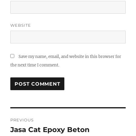
WEBSITE
Save my name, email, and website in this browser for
the next time I comment.
Post
PREVIOUS
navigation
Jasa Cat Epoxy Beton
Previous